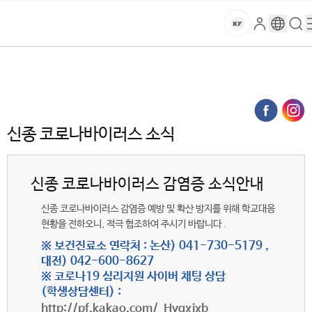
본문 바로가기
대메뉴 바로가기
하위메뉴 바로가기
스
로
구
검
건
마
그
글
색
홈
트
처음으로
글로벌건양·라운지
공지사항
인
번
페
양
키
신종 코로나바이러스 소식 (목록)
역
이
지
대
메
신종 코로나바이러스 소식
뉴
학
경
로
교
신종 코로나바이러스 감염증 소식안내
신종 코로나바이러스 감염증 예방 및 확산 방지를 위해 학교대응
현황을 전하오니, 적극 협조하여 주시기 바랍니다 .
※ 보건진료소 연락처 : 논산) 041-730-5179 ,
대전) 042-600-8627
※ 코로나19 심리지원 사이버 채팅 상담
(학생상담센터) :
http://pf.kakao.com/_Hvgxjxb