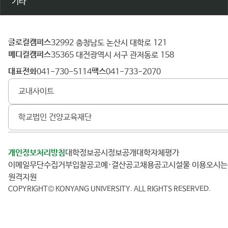
기타
글로컬캠퍼스
건
32992 충청남도 논산시 대학로 121
메디컬캠퍼스
양
35365 대전광역시 서구 관저동로 158
대
대표전화
팩스
041-730-5114
041-733-2070
학
교내사이트
교
학교법인 건양교육재단
개인정보처리방침
대학정보공시
정보공개
대학자체평가
이메일무단수집거부
입찰공고
예·결산공고
채용공고
시설물 이용
오시
원격지원
COPYRIGHT© KONYANG UNIVERSITY.
ALL RIGHTS RESERVED.