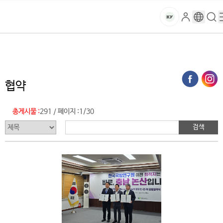
본문 바로가기
대메뉴 바로가기
하위메뉴 바로가기
스
로
구
검
건
마
그
글
색
홈
트
처음으로
글로벌건양·라운지
건양소식
협약 (목록)
인
번
페
양
키
역
이
지
대
협약
메
뉴
학
경
총게시물 :
291
페이지 :
1/30
/
로
교