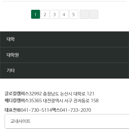
1
2
3
4
5
대학
대학원
기타
글로컬캠퍼스
건
32992 충청남도 논산시 대학로 121
메디컬캠퍼스
양
35365 대전광역시 서구 관저동로 158
대
대표전화
팩스
041-730-5114
041-733-2070
학
교내사이트
교