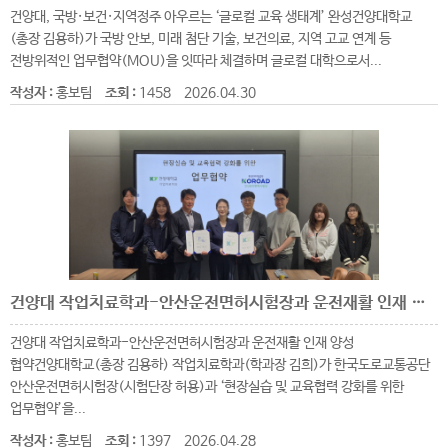
건양대, 국방·보건·지역정주 아우르는 ‘글로컬 교육 생태계’ 완성건양대학교
(총장 김용하)가 국방 안보, 미래 첨단 기술, 보건의료, 지역 고교 연계 등
전방위적인 업무협약(MOU)을 잇따라 체결하며 글로컬 대학으로서...
작성자 :
홍보팀
조회 :
1458
2026.04.30
건양대 작업치료학과-안산운전면허시험장과 운전재활 인재 양성 협약
건양대 작업치료학과-안산운전면허시험장과 운전재활 인재 양성
협약건양대학교(총장 김용하) 작업치료학과(학과장 김희)가 한국도로교통공단
안산운전면허시험장(시험단장 허용)과 ‘현장실습 및 교육협력 강화를 위한
업무협약’을...
작성자 :
홍보팀
조회 :
1397
2026.04.28