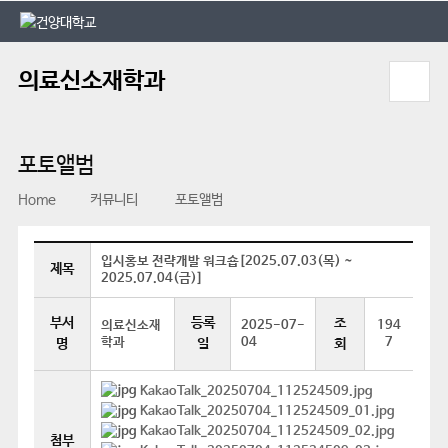
본문 바로가기
대메뉴 바로가기
의료신소재학과
포토앨범
Home
커뮤니티
포토앨범
입시홍보 전략개발 워크숍[2025.07.03(목) ~
제목
2025.07.04(금)]
부서
등록
조
의료신소재
2025-07-
194
학과
04
7
명
일
회
KakaoTalk_20250704_112524509.jpg
KakaoTalk_20250704_112524509_01.jpg
KakaoTalk_20250704_112524509_02.jpg
첨부