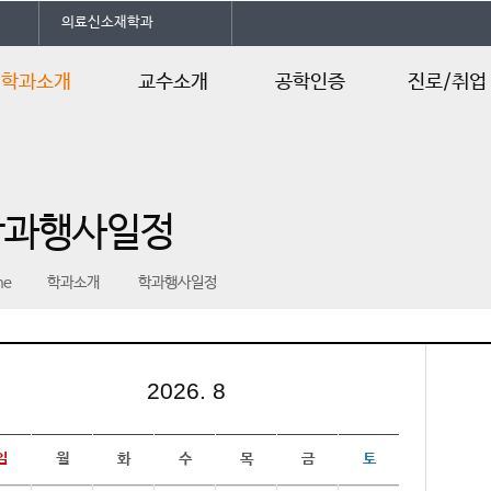
의료신소재학과
학과소개
교수소개
공학인증
진로/취업
인사말
교수소개
공학인증
진로및자격증
학과개요
실험실 소개
교육과정
취업정보
학과행사일정
연혁
수업계획서
학사일정
me
학과소개
학과행사일정
학과행사일정
2026. 8
일
월
화
수
목
금
토