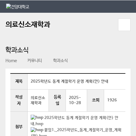
본문 바로가기
대메뉴 바로가기
의료신소재학과
학과소식
Home
커뮤니티
학과소식
제목
2025학년도 동계 계절학기 운영 계획(안) 안내
작성
등록
의료신소
2025-
조회
1926
재학과
10-28
자
일
2025학년도 동계 계절학기 운영 계획(안) 안
내.hwp
첨부
붙임1._2025학년도_동계_계절학기_운영_계획